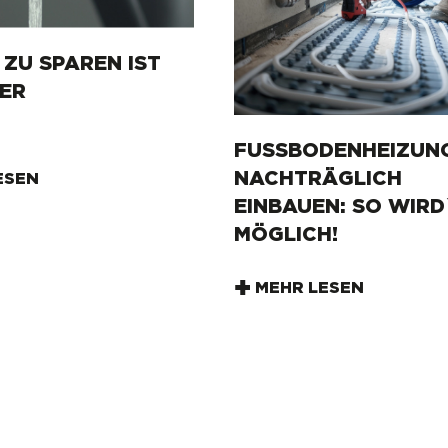
ZU SPAREN IST
ER
FUSSBODENHEIZUNG 
ACHTRÄGLICH E
ESEN
INBAUEN: SO WIRD`S
ÖGLICH!
MEHR LESEN