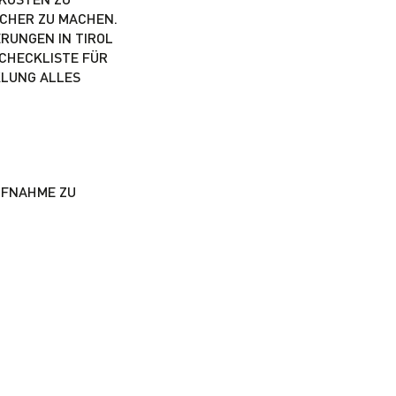
HER ZU MACHEN. B
NGEN IN TIROL M
HECKLISTE FÜR D
UNG ALLES W
UFNAHME ZU