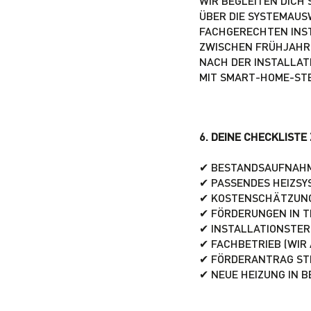
WIR BEGLEITEN DICH
ÜBER DIE SYSTEMAU
FACHGERECHTEN INSTA
ZWISCHEN FRÜHJAHR 
NACH DER INSTALLAT
MIT SMART-HOME-ST
6. DEINE CHECKLISTE
✔ BESTANDSAUFNAHM
✔ PASSENDES HEIZS
✔ KOSTENSCHÄTZUNG
✔ FÖRDERUNGEN IN T
✔ INSTALLATIONSTE
✔ FACHBETRIEB (WIR
✔ FÖRDERANTRAG ST
✔ NEUE HEIZUNG IN 