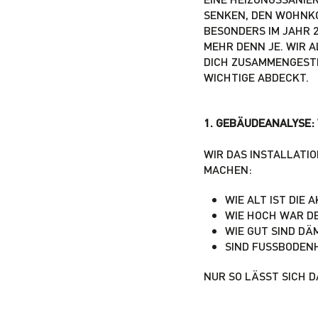
ENKEN, DEN WOHNKOM
ESONDERS IM JAHR 2
EHR DENN JE. WIR A
ICH ZUSAMMENGESTEL
ICHTIGE ABDECKT.
1. GEBÄUDEANALYSE:
WIR DAS INSTALLATI
MACHEN:
WIE ALT IST DIE 
WIE HOCH WAR D
WIE GUT SIND D
SIND FUSSBODENH
NUR SO LÄSST SICH 