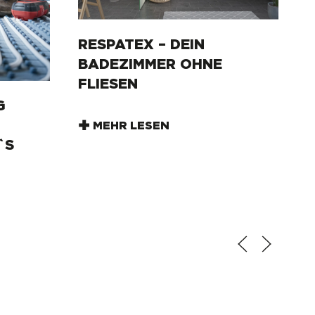
RESPATEX – DEIN
BADEZIMMER OHNE
FLIESEN
N
2
MEHR LESEN
 M