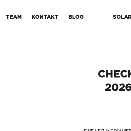
Zum
TEAM
KONTAKT
BLOG
SOLA
Hauptinhalt
springen
CHEC
202
EINE HEIZUNGSSANIER