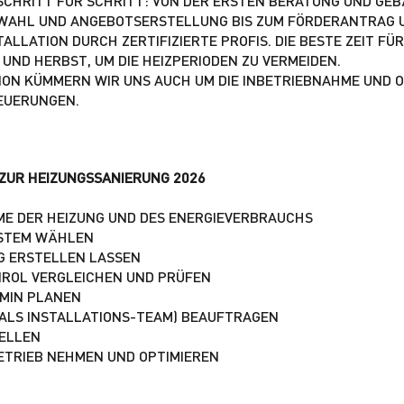
 SCHRITT FÜR SCHRITT: VON DER ERSTEN BERATUNG UND GE
SWAHL UND ANGEBOTSERSTELLUNG BIS ZUM FÖRDERANTRAG 
LLATION DURCH ZERTIFIZIERTE PROFIS. DIE BESTE ZEIT FÜR
UND HERBST, UM DIE HEIZPERIODEN ZU VERMEIDEN.
ION KÜMMERN WIR UNS AUCH UM DIE INBETRIEBNAHME UND OP
EUERUNGEN.
 ZUR HEIZUNGSSANIERUNG 2026
E DER HEIZUNG UND DES ENERGIEVERBRAUCHS
YSTEM WÄHLEN
 ERSTELLEN LASSEN
IROL VERGLEICHEN UND PRÜFEN
RMIN PLANEN
 ALS INSTALLATIONS-TEAM) BEAUFTRAGEN
ELLEN
BETRIEB NEHMEN UND OPTIMIEREN